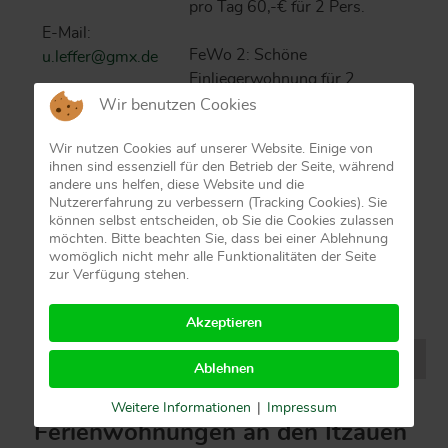
pro Tag 60,-€ für 2 Pers.
E-Mail:
FeWo 2: Schöne
u.leffer@gmx.de
Einliegerwohnung für 2
Personen. Terrasse. 1
Wir benutzen Cookies
Schlafraum. TV Bad mit
Wir nutzen Cookies auf unserer Website. Einige von
Dusche, Toilette,
ihnen sind essenziell für den Betrieb der Seite, während
Waschmaschine und Fön.
andere uns helfen, diese Website und die
Wohnraum incl. Küchenzeile.
Nutzererfahrung zu verbessern (Tracking Cookies). Sie
können selbst entscheiden, ob Sie die Cookies zulassen
Preis pro Tag 55,-€ für 2 Pers.
möchten. Bitte beachten Sie, dass bei einer Ablehnung
womöglich nicht mehr alle Funktionalitäten der Seite
Bettwäsche und Handtücher
zur Verfügung stehen.
werden gestellt. Nutzung von
WLAN möglich.
Akzeptieren
Ablehnen
Weitere Informationen
|
Impressum
Ferienwohnungen an den Itzauen